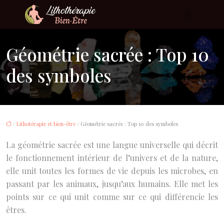
Géométrie sacrée : Top 10
des symboles
/
Lithotérapie et bien-être
/ Géométrie sacrée : Top 10 des symboles
La géométrie sacrée est une langue universelle qui décrit
le fonctionnement intérieur de l’univers et de la nature,
elle unit toutes les formes de vie depuis les microbes, en
passant par les animaux, jusqu’aux humains. Elle met les
points sur ce qui unit comme sur ce qui différencie les
êtres.